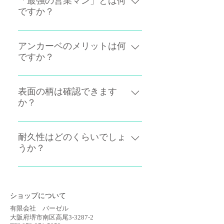
「最強の営業マン」とは何
ですか？
アンカーベ「TYPE-A」を使用し
た外壁の補修作業は、従来のタッ
アンカーベのメリットは何
ですか？
チアップでは到底かなわない外観
を可能にしました。 もしあなたの
足場解体時のタッチアップ作業の
会社がアンカーベを使用した外壁
デメリットを解決する為に開発さ
表面の柄は確認できます
工事。他社が従来のタッチアップ
か？
れました。 外観が非常に綺麗にな
だった時にお客様はどちらを選ぶ
る「TYPE-A」 作業時間の短縮と
でしょうか？お客様は仕上がりが
お問合せフォームから、お問合せ
安定した外観を保てる「TYPE－
綺麗な方を選ぶと思います。つま
いただければサンプルを送らせて
耐久性はどのくらいでしょ
B」 その両方とも施工時に取り外
りアンカーベを使うことで他社よ
うか？
いただきます。 柄はメーカーで作
しが可能な十字ネジをラインナッ
り優先的に受注できるビジネスア
成されたモノをベースに型をおこ
プしています。 やり直しがきかな
イテム＝『最強の営業マン』とい
アンカーベには硬質PVCが使用さ
しております。 是非ご確認くださ
かった作業のやり直しも可能にな
えると思います。 ご希望の工務店
れています。この材料は雨どいな
い。
りました。 さらに材質はリサイク
様には、営業ツールキットをお送
どに使用されている材料です。一
ショップについて
ルPVC 地球環境に優しく、様々
りいたします。 詳しくはお問合せ
般的に雨どいの耐久性は20年～30
有限会社 バーゼル
な塗料に対応する事を可能にしま
フォームよりお問い合わせくださ
年と言われています。PVCの弱点
大阪府堺市南区高尾3-3287-2
した。（塗料が硬質PVC対応かは