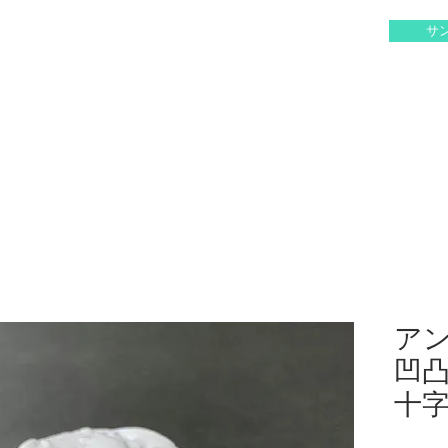
HOME
もっと見る
サ
アン
凹
十