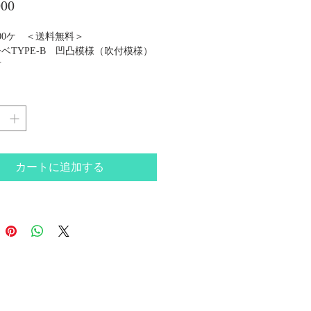
価
00
格
00ケ ＜送料無料＞
ベTYPE-B 凹凸模様（吹付模様）
有
 W1/2 サイズΦ30×25L（㎜）
VC（アイボリー） 地球環境に優し
イクル材使用
むだけで固定できる画期的な商品
足場解体作業時間短縮に
カートに追加する
、調整が可能（十字穴有のみ）
使用方法をご確認の上ご購入下さい。