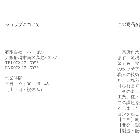
ショップについて
​この商品
有限会社 バーゼル
高所作業
大阪府堺市南区高尾3-3287-2
ます。足場
TEL072-271-5953
業」も非常
FAX072-271-5932
のタッチア
職人の技術
営業時間
た。ごれら
平日 ９；00～16：45
けられます
​（土・日・祝休み）
そのよう
工業」様よ
この課題を
たしました
ョンを起こ
【企画】㈱
【開発・設
【製造・販