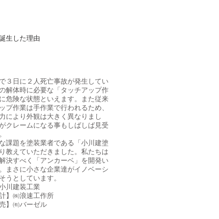
が誕生した理由
で３日に２人死亡事故が発生してい
の解体時に必要な「タッチアップ作
に危険な状態といえます。また従来
ップ作業は手作業で行われるため、
力により外観は大きく異なりまし
がクレームになる事もしばしば見受
。
な課題を塗装業者である「小川建塗
り教えていただきました。私たちは
解決すべく「アンカーベ」を開発い
。まさに小さな企業達がイノベーシ
そうとしています。
小川建装工業
計】㈱浪速工作所
売】㈲バーゼル