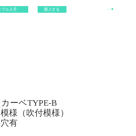
ンプル入手
購入する
カート
カーベTYPE-B
凸模様（吹付模様）
字穴有