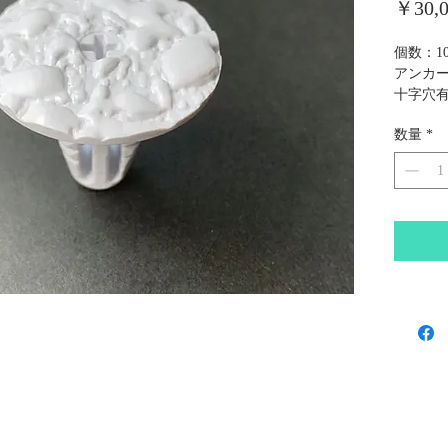
￥30,0
個数：1
アンカー
十字穴
ネジ規格
数量
*
材質：P
いリサ
叩き込
危険な
取外し
※必ず