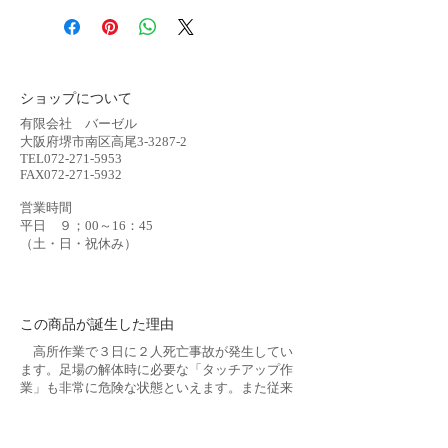
Φ18×25L（㎜）
材質：PVC（アイボリー） 地球環境
に優しいリサイクル材使用
ショップについて
叩き込むだけで固定できる画期的な商
品
有限会社 バーゼル
従来のタッチアップでは再現できない
大阪府堺市南区高尾3-3287-2
TEL072-271-5953
外観が可能に。
FAX072-271-5932
※必ず使用方法をご確認の上、ご購入
下さい。
営業時間
平日 ９；00～16：45
​（土・日・祝休み）
​この商品が誕生した理由
高所作業で３日に２人死亡事故が発生してい
ます。足場の解体時に必要な「タッチアップ作
業」も非常に危険な状態といえます。また従来
のタッチアップ作業は手作業で行われるため、
職人の技術力により外観は大きく異なりまし
た。ごれらがクレームになる事もしばしば見受