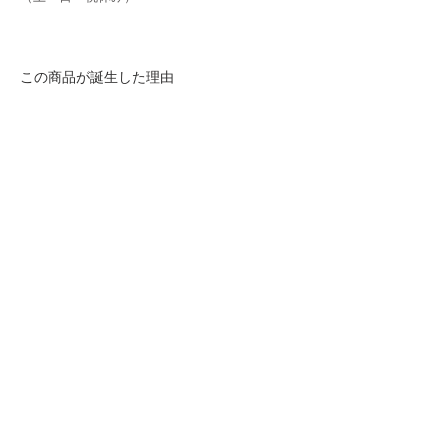
​この商品が誕生した理由
高所作業で３日に２人死亡事故が発生してい
ます。足場の解体時に必要な「タッチアップ作
業」も非常に危険な状態といえます。また従来
のタッチアップ作業は手作業で行われるため、
職人の技術力により外観は大きく異なりまし
た。ごれらがクレームになる事もしばしば見受
けられます。
そのような課題を塗装業者である「小川建塗
工業」様より教えていただきました。私たちは
この課題を解決すべく「アンカーベ」を開発い
たしました。まさに小さな企業達がイノベーシ
ョンを起こそうとしています。
【企画】㈱小川建装工業
【開発・設計】㈱浪速工作所
【製造・販売】㈲バーゼル