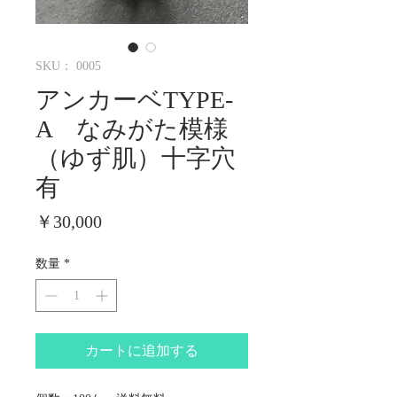
SKU： 0005
アンカーベTYPE-
A ​なみがた模様
（ゆず肌）十字穴
有
価
￥30,000
格
数量
*
カートに追加する