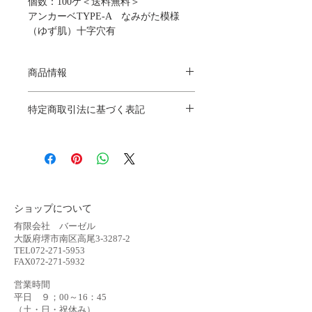
個数：100ケ＜送料無料＞
アンカーベTYPE-A ​なみがた模様
（ゆず肌）十字穴有
ネジ規格 W1/2 サイズ
Φ18×25L（㎜）
商品情報
材質：PVC（アイボリー） 地球環境
に優しいリサイクル材使用
商品の詳細です。ここにあなたが販売する商品
のサイズ、特徴、素材、取扱い方法などの詳細
特定商取引法に基づく表記
叩き込むだけで固定できる画期的な商
を入力しましょう。また、商品のセールスポイ
ントを入力して、購入者の興味を引きつけまし
品
特定商取引法に基づく表記について記入する欄
ょう。購入者が知りたい情報などをより詳しく
です。ここに購入者が購入後にどのように返
従来のタッチアップでは再現できない
わかりやすく説明することで、ショップに対す
品、交換、また返金できるかを詳しく示しまし
外観が可能に。
る好感度や信頼度が高まります。
ょう。手続きを明確に示すことでショップと購
※必ず使用方法をご確認の上、ご購入
入者の信頼関係を築くことができます。
下さい。
ショップについて
有限会社 バーゼル
大阪府堺市南区高尾3-3287-2
TEL072-271-5953
FAX072-271-5932
営業時間
平日 ９；00～16：45
​（土・日・祝休み）